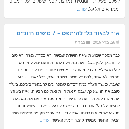
לשלב פעילות רומנטית נמרצת לפני שעולים על המטוס
וממריאים אל על.
עוד...
איך לבגוד בלי להיתפס – 7 טיפים חיוניים
29. מרץ 2015
בגידות
כבר מספר שבועות שאת חושדת שמשהו לא בסדר. משהו לא טוב
קורה בינך לבין בעלך. את מתחילה לתהות האם יכול להיות ש...
לא! ממש לא! זה בלתי אפשרי. אנשים אחרים מנהלים רומנים
מהצד, לא אתם, לכם יש משהו מיוחד. אבל, בכל זאת... שבוע
שעבר, כאשר העלת כמה דברים שמפריעים לך בקשר ביניכם, בעלך
סובב את הנושא כך, שבסוף את היית זאת עם הבעיה. ואיזו בעיה?
את אישה קנאית. " את פרנואידית! את מטורפת אם את מסוגלת
לחשוב על זה!" אלה דברים שמשמיע בעל שמעוניין שאשתו תרד
מנושא שהוא אינו לרוחו. אבל עדיין, גם אחרי תקיפה חזיתית מצד
הבעל, החשד ממשיך להטריד את האישה.
עוד...