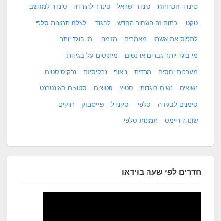
טינדר הכרויות
טינדר ישראל
טינדר להורדה
טינדר למחשב
טקט
כתום זה השחור החדש
לבגוד
לצלם תמונות סלפי
לתפוס את אשתו
מאמרים
מזימה
מי בוגד יותר
מי בוגד יותר גברים או נשים
מיתוסים על בגידות
מערכות יחסים
מרדית
ניאוף
נרקיסיזם
נרקיסיסטים
נשואים
נשים בוגדות
סטוץ
סטוצים
סטוצים באינטרנט
פייסבוק
סימנים לבגידה
סלפי
סקנדל
רווקים
שונדה ריימס
תמונות סלפי
חדרים לפי שעה בוידאו