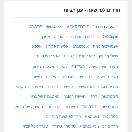
חדרים לפי שעה - ענן תגיות
JDATE
"האישה הטובה"
ASKREDDIT
date4dos
OKCupid
richdate
shedate
אהבה
אטרף
אינטואיציה נשית
אינסטגרם
אלישיה פלוריק
אלפא
אתרי היכרויות
אשלי מדיסון
אשלי מדיסון בגידות
בגידות
בגידות אשלי מדיסון
בגידה מצד האישה
בגידות נשים
בוגדים
בגידותיה
בעל בוגד באשתו.
גברים בוגדים יותר מנשים
גרושים
גריינדר
דייטים
דיסקרטי
דיסקרטיות
דרק
האישה הטובה
האנטומיה של גריי
היכרויות
הכרויות
החצי השני
הישרדות
המזימה של הבעל
הסתגלות
וואטסאפ
חדר לפי שעה בנתב"ג
טינדר
חדרים לפי שעה בנתב"ג
טוויטר
טינדר אפליקציה