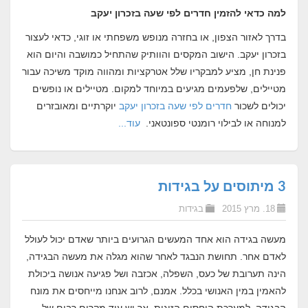
למה כדאי להזמין חדרים לפי שעה בזכרון יעקב
בדרך לאזור הצפון, או בחזרה מנופש משפחתי או זוגי, כדאי לעצור
בזכרון יעקב. הישוב המקסים והוותיק שהתחיל כמושבה והיום הוא
פנינת חן, מציע למבקריו שלל אטרקציות ומהווה מוקד משיכה עבור
מטיילים, שלפעמים מגיעים במיוחד למקום. מטיילים או נופשים
יכולים לשכור
חדרים לפי שעה בזכרון יעקב
יוקרתיים ומאובזרים
למנוחה או לבילוי רומנטי ספונטאני.
עוד...
3 מיתוסים על בגידות
18. מרץ 2015
בגידות
מעשה בגידה הוא אחד המעשים הגרועים ביותר שאדם יכול לעולל
לאדם אחר.
תחושת הנבגד לאחר שהוא מגלה את מעשה הבגידה,
הינה תערובת של כעס, השפלה, אכזבה ושל פגיעה אנושה ביכולת
להאמין במין האנושי בכלל.
אמנם, לרוב אנחנו מייחסים את מונח