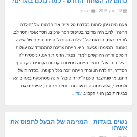
כתום זה השחור החדש - למה כולם בוגדים?
18. מרץ 2015
בגידות
פעם היה ניתן לזהות בסדרת טלוויזיה את הדמות של "הילדה
הרעה". לרוב היה מדובר בטיפוס חסר ערכים, חסר אופי וחסר לב.
לעומת זאת, הדמות של "הילדה הטובה" הייתה דמות של אישה
נאמנה, תמימה ופגיעה. היא הייתה צריכה להתמודד עם עוולות
העולם וחייה היו קשים למדי. מנגד, הדמות האנטגוניסטית לה,
"הילדה הרעה", תמיד הייתה מנצחת בקרבות הקטנים. רק בסוף
הסדרה, "הילדה הטובה" הייתה זוכה בכל הקופה. בסדרות של
היום, מי שנחשבה פעם ל
"ילדה טובה"
אינה מסתפקת באהוב הא
ולמטיבי, אלא מתנסה במערכות יחסים מגוונות, לפעמים גם
בבגידות בבן הזוג הקבוע.
עוד...
נשים בוגדות - המזימה של הבעל לתפוס את
אשתו