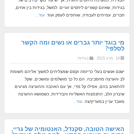
הבגידה, למערכת היחסים הזוגית, אך יש עוד מקרים רבים של
בגידות, שאינם קשורים ליחסים זוגיים. למשל, בגידות בין אחים,
חברים, עמיתים לעבודה, שותפים לעסק ועוד.
עוד...
מי בוגד יותר גברים או נשים ומה הקשר
לסלפי?
18. מרץ 2015
בגידות
ישנם אנשים בעלי כריזמה וקסם שמצליחים למשוך אליהם תשומת
לב והערצה מהסביבה. הם כל כך מושלמים ומושכים, שקל
להתאהב בהם, אפילו קל מדי, אך עם האהבה וההערצה מגיעים
שיברון הלב, התנפצות האשליות והבדידות, כשמושא ההערצה
מאבד עניין במעריץ/צה.
עוד...
האישה הטובה, סקנדל, האנטומיה של גריי,