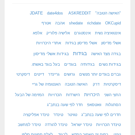
JDATE
"האישה הטובה"
ASKREDDIT
date4dos
OKCupid
richdate
shedate
אהבה
אטרף
אינטואיציה נשית
אינסטגרם
אלישיה פלוריק
אלפא
אתרי היכרויות
אשלי מדיסון
אשלי מדיסון בגידות
בגידות
בגידות אשלי מדיסון
בגידה מצד האישה
בגידות נשים
בוגדים
בגידותיה
בעל בוגד באשתו.
גברים בוגדים יותר מנשים
גרושים
גריינדר
דייטים
דיסקרטי
דיסקרטיות
דרק
האישה הטובה
האנטומיה של גריי
היכרויות
הכרויות
החצי השני
הישרדות
המזימה של הבעל
הסתגלות
וואטסאפ
חדר לפי שעה בנתב"ג
טינדר
חדרים לפי שעה בנתב"ג
טוויטר
טינדר אפליקציה
טינדר הכרויות
טינדר ישראל
טינדר להורדה
טינדר למחשב
טקט
כתום זה השחור החדש
לבגוד
לצלם תמונות סלפי