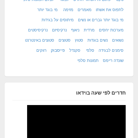
לתפוס את אשתו
מאמרים
מזימה
מי בוגד יותר
מי בוגד יותר גברים או נשים
מיתוסים על בגידות
מערכות יחסים
מרדית
ניאוף
נרקיסיזם
נרקיסיסטים
נשואים
נשים בוגדות
סטוץ
סטוצים
סטוצים באינטרנט
פייסבוק
סימנים לבגידה
סלפי
סקנדל
רווקים
שונדה ריימס
תמונות סלפי
חדרים לפי שעה בוידאו