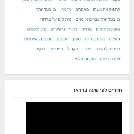
לתפוס את אשתו
מאמרים
מזימה
מי בוגד יותר
מי בוגד יותר גברים או נשים
מיתוסים על בגידות
מערכות יחסים
מרדית
ניאוף
נרקיסיזם
נרקיסיסטים
נשואים
נשים בוגדות
סטוץ
סטוצים
סטוצים באינטרנט
פייסבוק
סימנים לבגידה
סלפי
סקנדל
רווקים
שונדה ריימס
תמונות סלפי
חדרים לפי שעה בוידאו