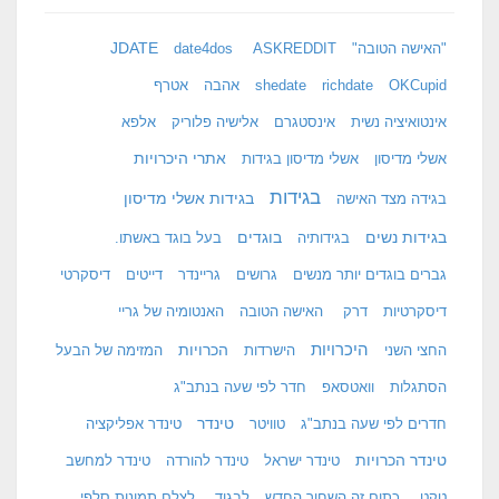
JDATE
"האישה הטובה"
ASKREDDIT
date4dos
OKCupid
richdate
shedate
אהבה
אטרף
אינטואיציה נשית
אינסטגרם
אלישיה פלוריק
אלפא
אתרי היכרויות
אשלי מדיסון
אשלי מדיסון בגידות
בגידות
בגידות אשלי מדיסון
בגידה מצד האישה
בגידות נשים
בוגדים
בגידותיה
בעל בוגד באשתו.
גברים בוגדים יותר מנשים
גרושים
גריינדר
דייטים
דיסקרטי
דיסקרטיות
דרק
האישה הטובה
האנטומיה של גריי
היכרויות
הכרויות
החצי השני
הישרדות
המזימה של הבעל
הסתגלות
וואטסאפ
חדר לפי שעה בנתב"ג
טינדר
חדרים לפי שעה בנתב"ג
טוויטר
טינדר אפליקציה
טינדר הכרויות
טינדר ישראל
טינדר להורדה
טינדר למחשב
טקט
כתום זה השחור החדש
לבגוד
לצלם תמונות סלפי