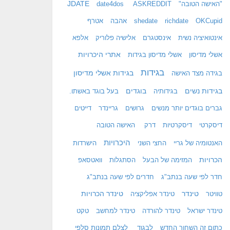
JDATE
"האישה הטובה"
ASKREDDIT
date4dos
OKCupid
richdate
shedate
אהבה
אטרף
אינטואיציה נשית
אינסטגרם
אלישיה פלוריק
אלפא
אתרי היכרויות
אשלי מדיסון
אשלי מדיסון בגידות
בגידות
בגידות אשלי מדיסון
בגידה מצד האישה
בגידות נשים
בוגדים
בגידותיה
בעל בוגד באשתו.
גברים בוגדים יותר מנשים
גרושים
גריינדר
דייטים
דיסקרטי
דיסקרטיות
דרק
האישה הטובה
היכרויות
האנטומיה של גריי
החצי השני
הישרדות
הכרויות
המזימה של הבעל
הסתגלות
וואטסאפ
חדר לפי שעה בנתב"ג
חדרים לפי שעה בנתב"ג
טינדר
טינדר הכרויות
טוויטר
טינדר אפליקציה
טינדר ישראל
טינדר להורדה
טינדר למחשב
טקט
כתום זה השחור החדש
לבגוד
לצלם תמונות סלפי