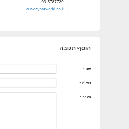
03-5787730
www.cyberworld.co.il
הוסף תגובה
שם *
דוא"ל *
הערה *